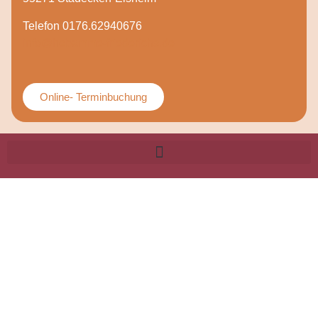
Telefon 0176.62940676
info@hebamme-friederichs.de
Online- Terminbuchung